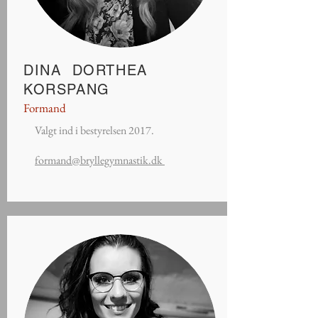
DINA DORTHEA
KORSPANG
Formand
Valgt ind i bestyrelsen 2017.
formand@bryllegymnastik.dk