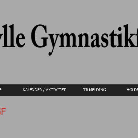
F
KALENDER / AKTIVITET
TILMELDING
HOLDB
GF